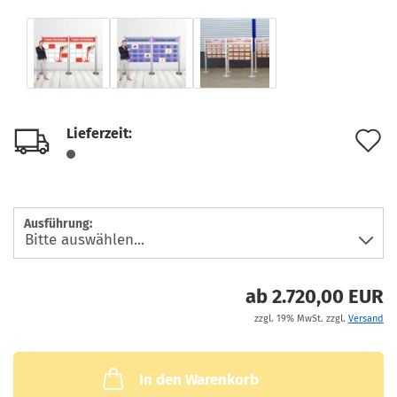
Lieferzeit:
A
d
M
Ausführung:
ab 2.720,00 EUR
zzgl. 19% MwSt. zzgl.
Versand
In den Warenkorb