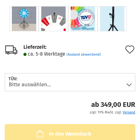
Lieferzeit:
A
ca. 5-8 Werktage
(Ausland abweichend)
d
M
TÜV:
ab 349,00 EUR
zzgl. 19% MwSt. zzgl.
Versand
In den Warenkorb